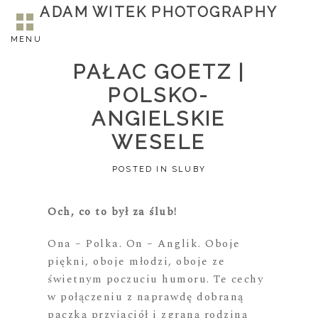
ADAM WITEK PHOTOGRAPHY
MENU
PAŁAC GOETZ |
POLSKO-
ANGIELSKIE
WESELE
POSTED IN
SLUBY
Och, co to był za ślub!
Ona – Polka. On – Anglik. Oboje
piękni, oboje młodzi, oboje ze
świetnym poczuciu humoru. Te cechy
w połączeniu z naprawdę dobraną
paczką przyjaciół i zgraną rodziną