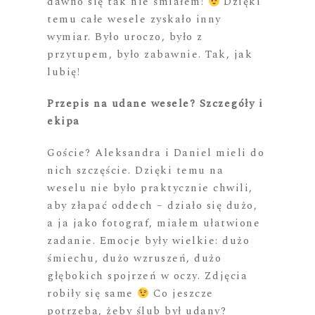
dawno się tak nie śmiałem!
Dzięki
temu całe wesele zyskało inny
wymiar. Było uroczo, było z
przytupem, było zabawnie. Tak, jak
lubię!
Przepis na udane wesele? Szczegóły i
ekipa
Goście? Aleksandra i Daniel mieli do
nich szczęście. Dzięki temu na
weselu nie było praktycznie chwili,
aby złapać oddech – działo się dużo,
a ja jako fotograf, miałem ułatwione
zadanie. Emocje były wielkie: dużo
śmiechu, dużo wzruszeń, dużo
głębokich spojrzeń w oczy. Zdjęcia
robiły się same
Co jeszcze
potrzeba, żeby ślub był udany?